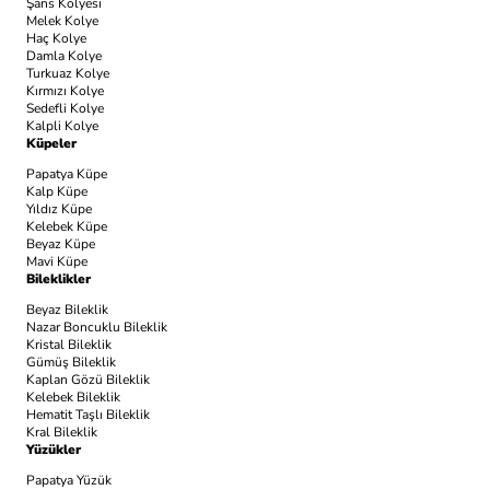
Şans Kolyesi
Melek Kolye
Haç Kolye
Damla Kolye
Turkuaz Kolye
Kırmızı Kolye
Sedefli Kolye
Kalpli Kolye
Küpeler
Papatya Küpe
Kalp Küpe
Yıldız Küpe
Kelebek Küpe
Beyaz Küpe
Mavi Küpe
Bileklikler
Beyaz Bileklik
Nazar Boncuklu Bileklik
Kristal Bileklik
Gümüş Bileklik
Kaplan Gözü Bileklik
Kelebek Bileklik
Hematit Taşlı Bileklik
Kral Bileklik
Yüzükler
Papatya Yüzük